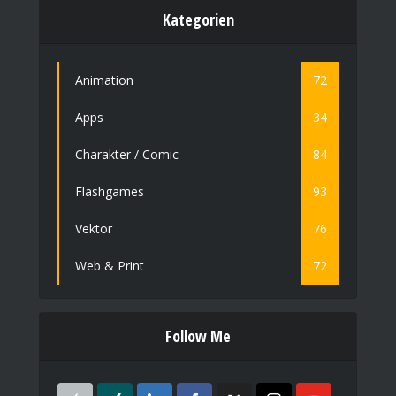
Kategorien
Animation
72
Apps
34
Charakter / Comic
84
Flashgames
93
Vektor
76
Web & Print
72
Follow Me