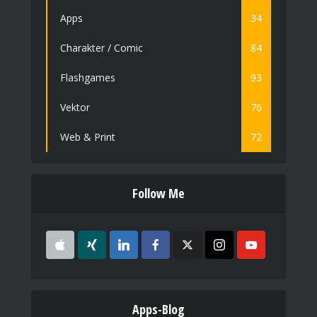
Apps
34
Charakter / Comic
84
Flashgames
93
Vektor
76
Web & Print
72
Follow Me
Apps-Blog