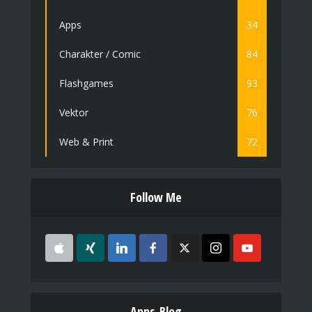
Apps
34
Charakter / Comic
84
Flashgames
93
Vektor
76
Web & Print
72
Follow Me
Apps-Blog