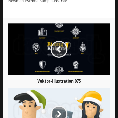
Newman-Escrima Kampfkunst Gbr
Vektor-Illustration 075