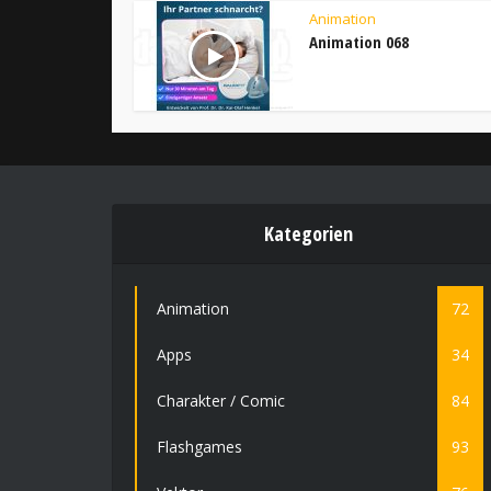
Animation
Animation 068
Kategorien
Animation
72
Apps
34
Charakter / Comic
84
Flashgames
93