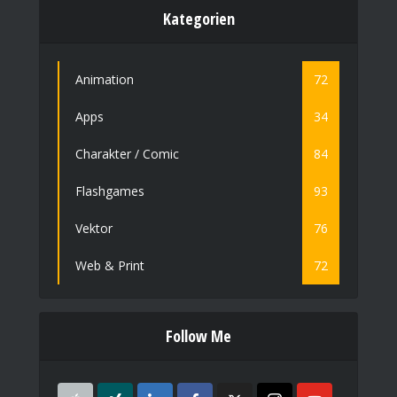
Kategorien
Animation
72
Apps
34
Charakter / Comic
84
Flashgames
93
Vektor
76
Web & Print
72
Follow Me