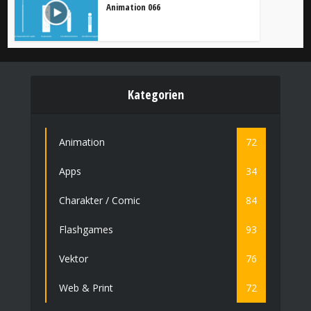
Animation 066
Kategorien
Animation
72
Apps
34
Charakter / Comic
84
Flashgames
93
Vektor
76
Web & Print
72