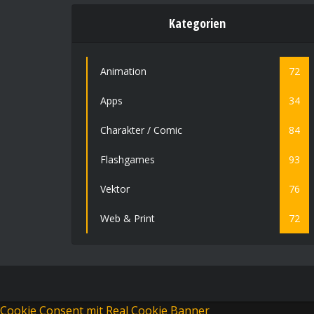
Kategorien
Animation
72
Apps
34
Charakter / Comic
84
Flashgames
93
Vektor
76
Web & Print
72
Cookie Consent mit Real Cookie Banner