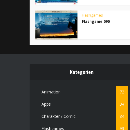
Flashgames
Flashgame 090
Kategorien
Animation
72
Apps
34
Charakter / Comic
84
Flashgames
93