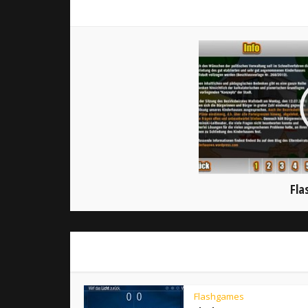
Fla
Flashgames