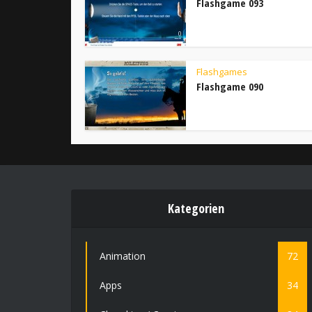
Flashgame 093
Flashgames
Flashgame 090
Kategorien
Animation
72
Apps
34