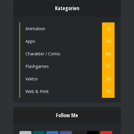
Kategorien
Animation
72
Apps
34
Charakter / Comic
84
Flashgames
93
Vektor
76
Web & Print
72
Follow Me