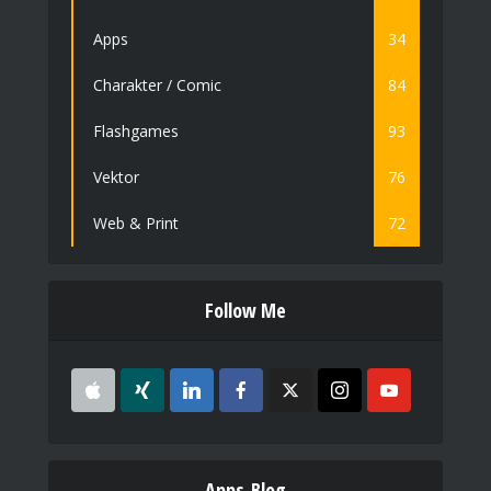
Apps
34
Charakter / Comic
84
Flashgames
93
Vektor
76
Web & Print
72
Follow Me
Apps-Blog