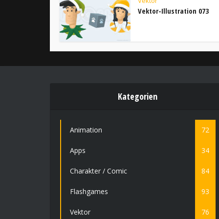
Vektor
Vektor-Illustration 073
Kategorien
Animation
72
Apps
34
Charakter / Comic
84
Flashgames
93
Vektor
76