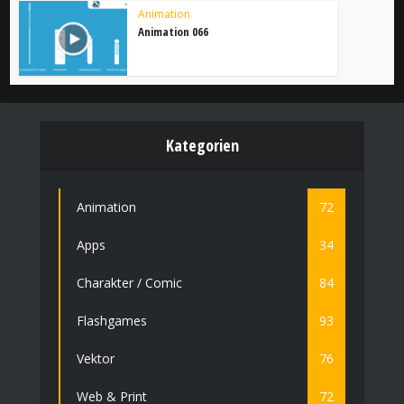
Animation
Animation 066
Kategorien
Animation
72
Apps
34
Charakter / Comic
84
Flashgames
93
Vektor
76
Web & Print
72