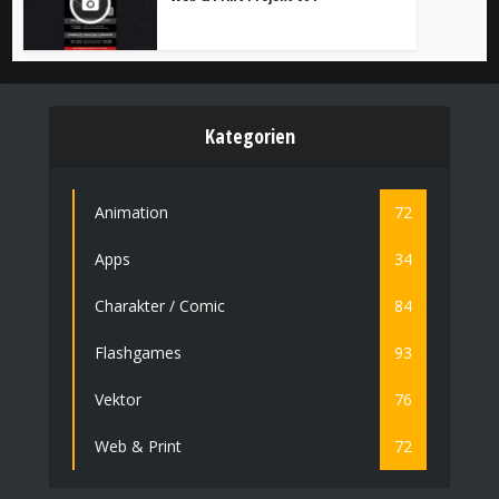
Kategorien
Animation
72
Apps
34
Charakter / Comic
84
Flashgames
93
Vektor
76
Web & Print
72