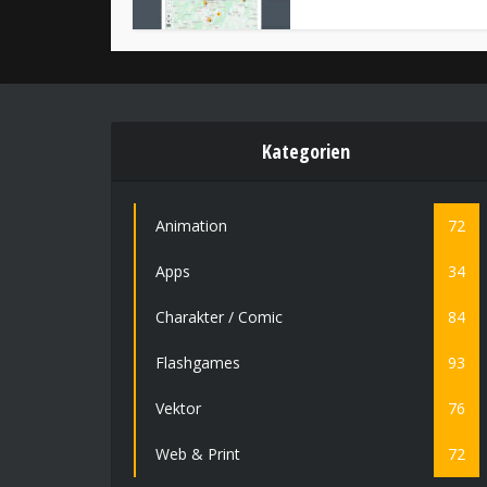
Kategorien
Animation
72
Apps
34
Charakter / Comic
84
Flashgames
93
Vektor
76
Web & Print
72