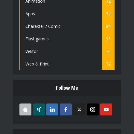
Animation
72
Apps
34
Charakter / Comic
84
Flashgames
93
Vektor
76
Web & Print
72
Follow Me