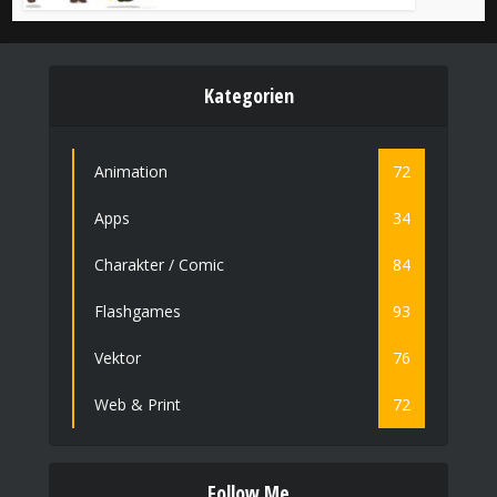
Kategorien
Animation
72
Apps
34
Charakter / Comic
84
Flashgames
93
Vektor
76
Web & Print
72
Follow Me