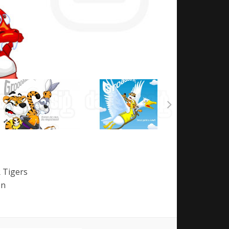
 Tigers
en