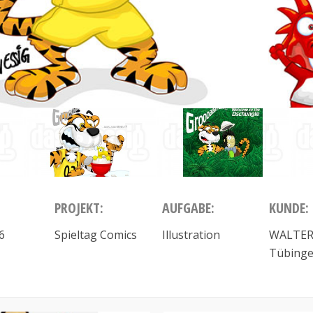
PROJEKT:
AUFGABE:
KUNDE:
6
Spieltag Comics
Illustration
WALTER
Tübing