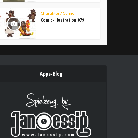
Charakter / Comic
Comic-Illustration 079
Apps-Blog