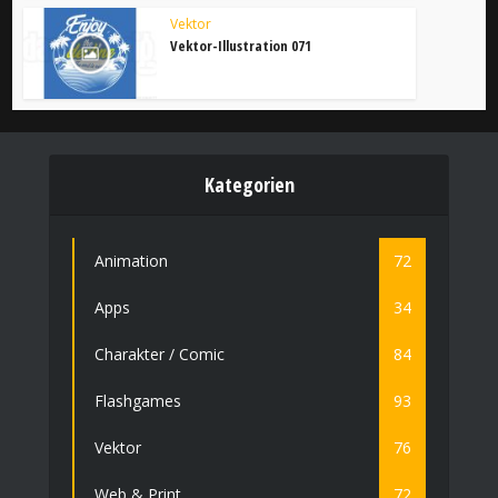
Vektor
Vektor-Illustration 071
Kategorien
Animation
72
Apps
34
Charakter / Comic
84
Flashgames
93
Vektor
76
Web & Print
72