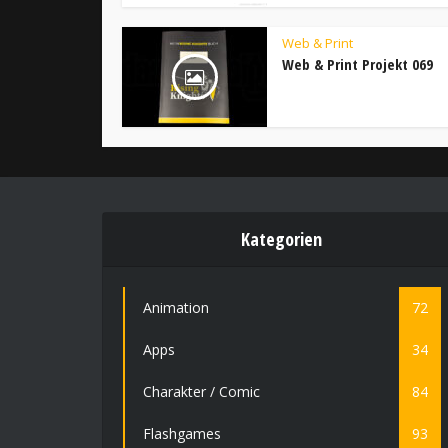
Web & Print
Web & Print Projekt 069
Kategorien
Animation
72
Apps
34
Charakter / Comic
84
Flashgames
93