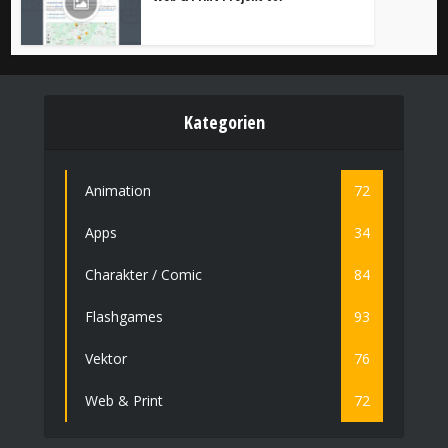
Kategorien
Animation
72
Apps
34
Charakter / Comic
84
Flashgames
93
Vektor
76
Web & Print
72