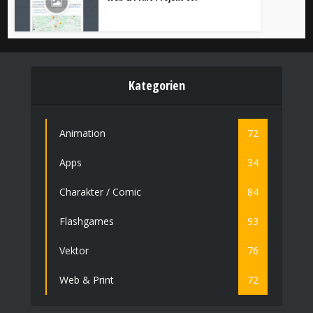
Kategorien
Animation
72
Apps
34
Charakter / Comic
84
Flashgames
93
Vektor
76
Web & Print
72