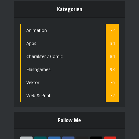
Kategorien
Animation
72
Apps
34
Charakter / Comic
84
Flashgames
93
Vektor
76
Web & Print
72
Follow Me