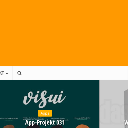
KT
Apps
App-Projekt 031
W