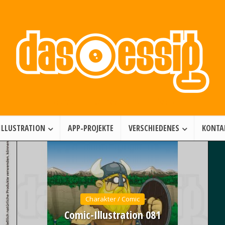
Illustration • Games • Motion Design
ILLUSTRATION
APP-PROJEKTE
VERSCHIEDENES
KONTA
Charakter / Comic
Comic-Illustration 081